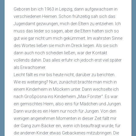
Geboren bin ich 1963 in Leipzig, dann aufgewachsen in
verschiedenen Heimen. Schon frühzeitig sah sich das
Jugendamt gezwungen, mich den Eltern zu entziehen. Ich
muss das leider so sagen, aber die Eltern hatten sich so
gut wie gar nicht um mich gekümmert. Im wahrsten Sinne
des Wortes ließen sie mich im Dreck liegen. Als sie sich
dann auch noch scheiden ließen, war der Kontakt
vollends dahin. Das alles erfuhr ich jedoch erst viel später
als Erwachsener.
Leicht fällt es mir bis heute nicht, darüber zu berichten.
Wie es weiterging? Nun, zunächst brachte man mich in
einem Kinderheim in Möckern unter. Dann wechselte ich
nach Großpösna ins Kinderheim „Max Förster“. Es war
ein gemischtes Heim, also eins für Mädchen und Jungen.
Dann wurde es ein Heim nur noch für Jungen. Von den
wenigen angenehmen Momenten in dieser Zeit fällt mir
der Gang zum Bäcker ein, wenn ich beauftragt wurde, für
die anderen Kinder etwas Gebackenes mitzubringen. Die