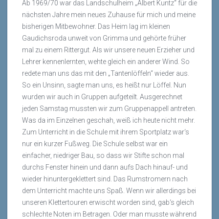
Ab 1969/70 war das Landschulheim „Albert Kuntz“ für die
nächsten Jahre mein neues Zuhause für mich und meine
bisherigen Mitbewohner. Das Heim lag im kleinen
Gaudichsroda unweit von Grimma und gehörte früher
mal zu einem Rittergut. Als wir unsere neuen Erzieher und
Lehrer kennenlernten, wehte gleich ein anderer Wind. So
redete man uns das mit den „Tantenlöffeln“ wieder aus.
So ein Unsinn, sagte man uns, es heißt nur Löffel. Nun
wurden wir auch in Gruppen aufgeteilt. Ausgerechnet
jeden Samstag mussten wir zum Gruppenappell antreten.
Was da im Einzelnen geschah, weiß ich heute nicht mehr.
Zum Unterricht in die Schule mit ihrem Sportplatz war‘s
nur ein kurzer Fußweg. Die Schule selbst war ein
einfacher, niedriger Bau, so dass wir Stifte schon mal
durchs Fenster hinein und dann aufs Dach hinauf- und
wieder hinuntergeklettert sind. Das Rumstromern nach
dem Unterricht machte uns Spaß. Wenn wir allerdings bei
unseren Klettertouren erwischt worden sind, gab‘s gleich
schlechte Noten im Betragen. Oder man musste während