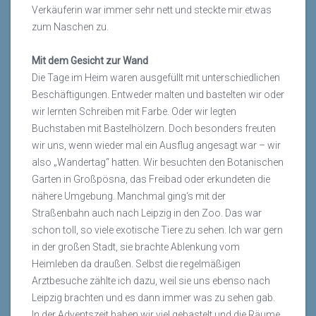
Verkäuferin war immer sehr nett und steckte mir etwas
zum Naschen zu.
Mit dem Gesicht zur Wand
Die Tage im Heim waren ausgefüllt mit unterschiedlichen
Beschäftigungen. Entweder malten und bastelten wir oder
wir lernten Schreiben mit Farbe. Oder wir legten
Buchstaben mit Bastelhölzern. Doch besonders freuten
wir uns, wenn wieder mal ein Ausflug angesagt war – wir
also „Wandertag“ hatten. Wir besuchten den Botanischen
Garten in Großpösna, das Freibad oder erkundeten die
nähere Umgebung. Manchmal ging‘s mit der
Straßenbahn auch nach Leipzig in den Zoo. Das war
schon toll, so viele exotische Tiere zu sehen. Ich war gern
in der großen Stadt, sie brachte Ablenkung vom
Heimleben da draußen. Selbst die regelmäßigen
Arztbesuche zählte ich dazu, weil sie uns ebenso nach
Leipzig brachten und es dann immer was zu sehen gab.
In der Adventszeit haben wir viel gebastelt und die Räume