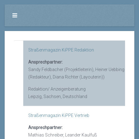
Straßenmagazin KiPPE Redaktion
Ansprechpartner:
Sandy Feldbacher (Projektleiterin), Heiner Uebbing
(Redakteur), Diana Richter (Layouterin))
Redaktion/ Anzeigenberatung
Leipzig, Sachsen, Deutschland
Straßenmagazin KiPPE Vertrieb
Ansprechpartner:
Mathias Schreiber, Leander Kaulfuß