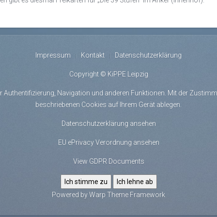
n gibt es diesmal Freikarten für „Die 39 Stufen“ im Anker (Innenhof).
Impressum
Kontakt
Datenschutzerklärung
Copyright © KiPPE Leipzig
r Authentifizierung, Navigation und anderen Funktionen. Mit der Zustimmu
beschriebenen Cookies auf Ihrem Gerät ablegen.
Datenschutzerklärung ansehen
EU ePrivacy Verordnung ansehen
View GDPR Documents
Ich stimme zu
Ich lehne ab
Powered by
Warp Theme Framework