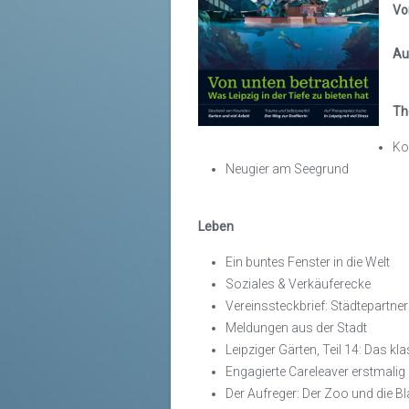
Vo
Au
T
Ko
Neugier am Seegrund
Leben
Ein buntes Fenster in die Welt
Soziales & Verkäuferecke
Vereinssteckbrief: Städtepartner
Meldungen aus der Stadt
Leipziger Gärten, Teil 14: Das k
Engagierte Careleaver erstmalig
Der Aufreger: Der Zoo und die B