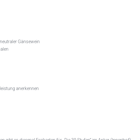
eutraler Gänsewein
dalen
eleistung anerkennen