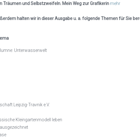
n Träumen und Selbstzweifeln. Mein Weg zur Grafikerin
mehr
ßerdem halten wir in dieser Ausgabe u. a. folgende Themen für Sie bere
hema
lumne: Unterwasserwelt
schaft Leipzig-Travnik e.V.
lassische Kleingartenmodell leben
 ausgezeichnet
lase